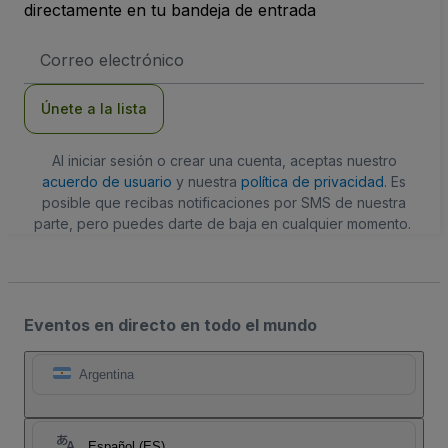
directamente en tu bandeja de entrada
Dirección
de
correo
electrónico
Únete a la lista
Al iniciar sesión o crear una cuenta, aceptas nuestro
acuerdo de usuario
y nuestra
política de privacidad
. Es
posible que recibas notificaciones por SMS de nuestra
parte, pero puedes darte de baja en cualquier momento.
Eventos en directo en todo el mundo
Argentina
Español (ES)