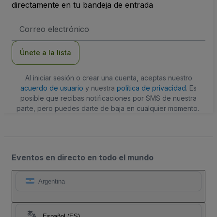
directamente en tu bandeja de entrada
Dirección
de
correo
electrónico
Únete a la lista
Al iniciar sesión o crear una cuenta, aceptas nuestro
acuerdo de usuario
y nuestra
política de privacidad
. Es
posible que recibas notificaciones por SMS de nuestra
parte, pero puedes darte de baja en cualquier momento.
Eventos en directo en todo el mundo
Argentina
Español (ES)