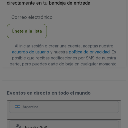
directamente en tu bandeja de entrada
Dirección
de
correo
electrónico
Únete a la lista
Al iniciar sesión o crear una cuenta, aceptas nuestro
acuerdo de usuario
y nuestra
política de privacidad
. Es
posible que recibas notificaciones por SMS de nuestra
parte, pero puedes darte de baja en cualquier momento.
Eventos en directo en todo el mundo
Argentina
Español (ES)