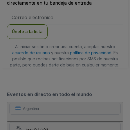
directamente en tu bandeja de entrada
Dirección
de
correo
electrónico
Únete a la lista
Al iniciar sesión o crear una cuenta, aceptas nuestro
acuerdo de usuario
y nuestra
política de privacidad
. Es
posible que recibas notificaciones por SMS de nuestra
parte, pero puedes darte de baja en cualquier momento.
Eventos en directo en todo el mundo
Argentina
Español (ES)