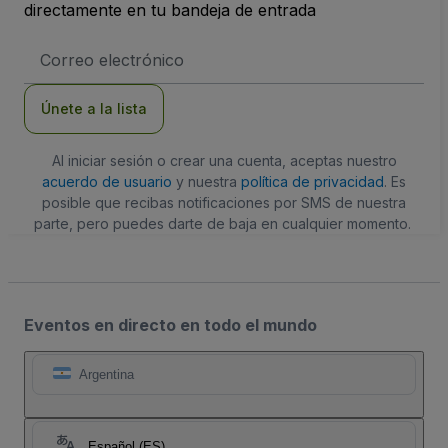
directamente en tu bandeja de entrada
Dirección
de
correo
electrónico
Únete a la lista
Al iniciar sesión o crear una cuenta, aceptas nuestro
acuerdo de usuario
y nuestra
política de privacidad
. Es
posible que recibas notificaciones por SMS de nuestra
parte, pero puedes darte de baja en cualquier momento.
Eventos en directo en todo el mundo
Argentina
Español (ES)