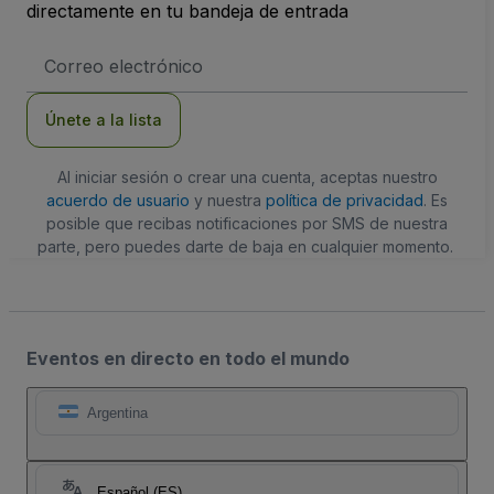
directamente en tu bandeja de entrada
Dirección
de
correo
electrónico
Únete a la lista
Al iniciar sesión o crear una cuenta, aceptas nuestro
acuerdo de usuario
y nuestra
política de privacidad
. Es
posible que recibas notificaciones por SMS de nuestra
parte, pero puedes darte de baja en cualquier momento.
Eventos en directo en todo el mundo
Argentina
Español (ES)