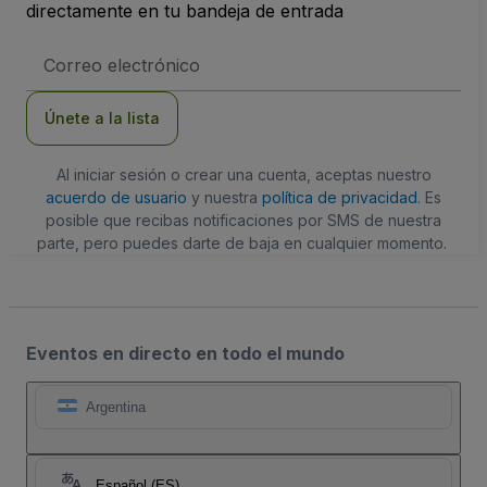
directamente en tu bandeja de entrada
Dirección
de
correo
electrónico
Únete a la lista
Al iniciar sesión o crear una cuenta, aceptas nuestro
acuerdo de usuario
y nuestra
política de privacidad
. Es
posible que recibas notificaciones por SMS de nuestra
parte, pero puedes darte de baja en cualquier momento.
Eventos en directo en todo el mundo
Argentina
Español (ES)