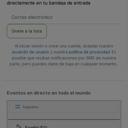
directamente en tu bandeja de entrada
Dirección
de
correo
electrónico
Únete a la lista
Al iniciar sesión o crear una cuenta, aceptas nuestro
acuerdo de usuario
y nuestra
política de privacidad
. Es
posible que recibas notificaciones por SMS de nuestra
parte, pero puedes darte de baja en cualquier momento.
Eventos en directo en todo el mundo
Argentina
Español (ES)