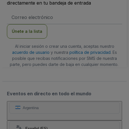
directamente en tu bandeja de entrada
Dirección
de
correo
electrónico
Únete a la lista
Al iniciar sesión o crear una cuenta, aceptas nuestro
acuerdo de usuario
y nuestra
política de privacidad
. Es
posible que recibas notificaciones por SMS de nuestra
parte, pero puedes darte de baja en cualquier momento.
Eventos en directo en todo el mundo
Argentina
Español (ES)