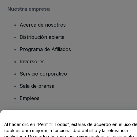
Nuestra empresa
Acerca de nosotros
Distribución abierta
Programa de Afiliados
Inversores
Servicio corporativo
Sala de prensa
Empleos
¿Tienes alguna pregunta?
Al hacer clic en “Permitir Todas”, estarás de acuerdo en el uso d
cookies para mejorar la funcionalidad del sitio y la relevancia
Centro de Ayuda / Contacto
publicitaria. De modo contrario, usaremos cookies estrictamente