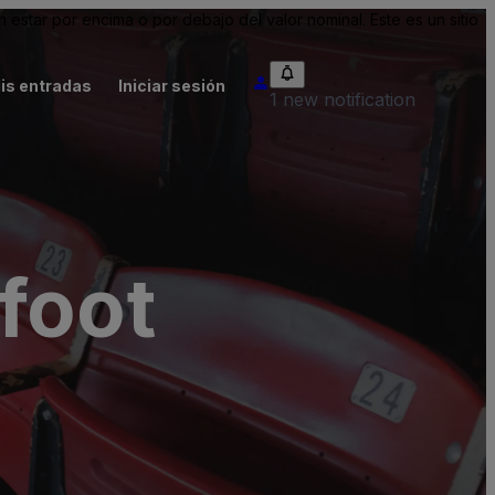
tar por encima o por debajo del valor nominal. Este es un sitio
is entradas
Iniciar sesión
1 new notification
foot