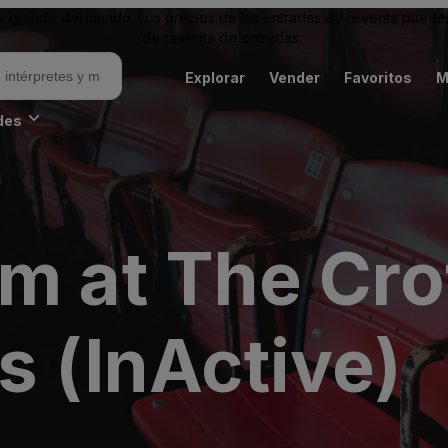
grande del mundo. Los precios de las entradas de reventa pueden es
de reventa de entradas.
Explorar
Vender
Favoritos
M
des
om at The Cro
s (InActive)