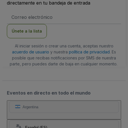
directamente en tu bandeja de entrada
Dirección
de
correo
electrónico
Únete a la lista
Al iniciar sesión o crear una cuenta, aceptas nuestro
acuerdo de usuario
y nuestra
política de privacidad
. Es
posible que recibas notificaciones por SMS de nuestra
parte, pero puedes darte de baja en cualquier momento.
Eventos en directo en todo el mundo
Argentina
Español (ES)