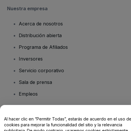
Nuestra empresa
Acerca de nosotros
Distribución abierta
Programa de Afiliados
Inversores
Servicio corporativo
Sala de prensa
Empleos
¿Tienes alguna pregunta?
Al hacer clic en “Permitir Todas”, estarás de acuerdo en el uso d
cookies para mejorar la funcionalidad del sitio y la relevancia
Centro de Ayuda / Contacto
publicitaria. De modo contrario, usaremos cookies estrictamente