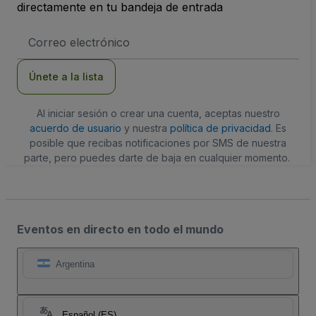
directamente en tu bandeja de entrada
Dirección
de
correo
electrónico
Únete a la lista
Al iniciar sesión o crear una cuenta, aceptas nuestro
acuerdo de usuario
y nuestra
política de privacidad
. Es
posible que recibas notificaciones por SMS de nuestra
parte, pero puedes darte de baja en cualquier momento.
Eventos en directo en todo el mundo
Argentina
Español (ES)