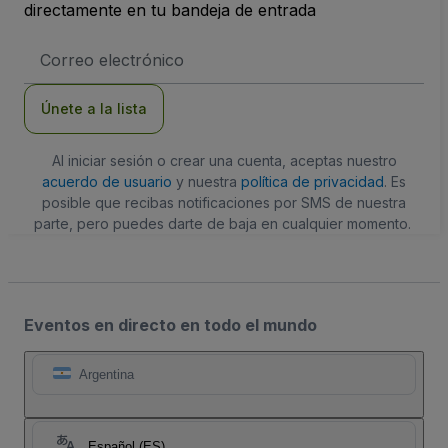
directamente en tu bandeja de entrada
Dirección
de
correo
electrónico
Únete a la lista
Al iniciar sesión o crear una cuenta, aceptas nuestro
acuerdo de usuario
y nuestra
política de privacidad
. Es
posible que recibas notificaciones por SMS de nuestra
parte, pero puedes darte de baja en cualquier momento.
Eventos en directo en todo el mundo
Argentina
Español (ES)