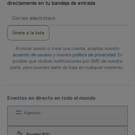
directamente en tu bandeja de entrada
Dirección
de
correo
electrónico
Únete a la lista
Al iniciar sesión o crear una cuenta, aceptas nuestro
acuerdo de usuario
y nuestra
política de privacidad
. Es
posible que recibas notificaciones por SMS de nuestra
parte, pero puedes darte de baja en cualquier momento.
Eventos en directo en todo el mundo
Argentina
Español (ES)