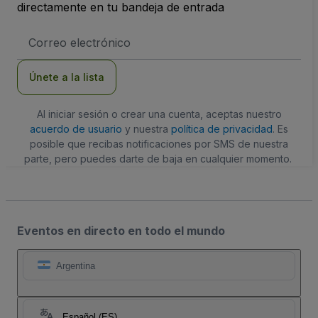
directamente en tu bandeja de entrada
Dirección
de
correo
electrónico
Únete a la lista
Al iniciar sesión o crear una cuenta, aceptas nuestro
acuerdo de usuario
y nuestra
política de privacidad
. Es
posible que recibas notificaciones por SMS de nuestra
parte, pero puedes darte de baja en cualquier momento.
Eventos en directo en todo el mundo
Argentina
Español (ES)