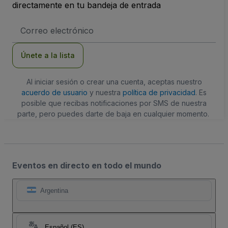
directamente en tu bandeja de entrada
Dirección
de
correo
electrónico
Únete a la lista
Al iniciar sesión o crear una cuenta, aceptas nuestro
acuerdo de usuario
y nuestra
política de privacidad
. Es
posible que recibas notificaciones por SMS de nuestra
parte, pero puedes darte de baja en cualquier momento.
Eventos en directo en todo el mundo
Argentina
Español (ES)