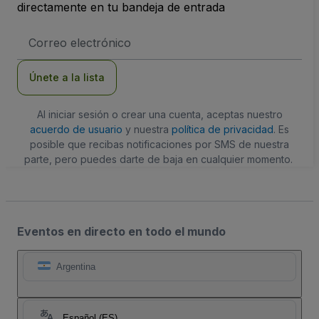
directamente en tu bandeja de entrada
Dirección
de
correo
electrónico
Únete a la lista
Al iniciar sesión o crear una cuenta, aceptas nuestro
acuerdo de usuario
y nuestra
política de privacidad
. Es
posible que recibas notificaciones por SMS de nuestra
parte, pero puedes darte de baja en cualquier momento.
Eventos en directo en todo el mundo
Argentina
Español (ES)