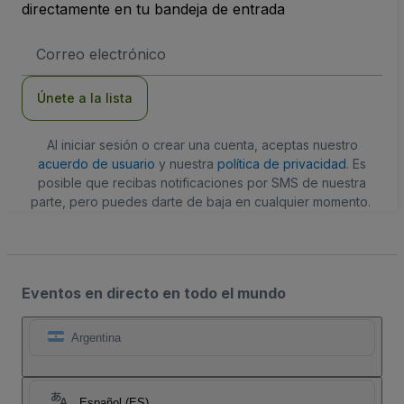
directamente en tu bandeja de entrada
Dirección
de
correo
electrónico
Únete a la lista
Al iniciar sesión o crear una cuenta, aceptas nuestro
acuerdo de usuario
y nuestra
política de privacidad
. Es
posible que recibas notificaciones por SMS de nuestra
parte, pero puedes darte de baja en cualquier momento.
Eventos en directo en todo el mundo
Argentina
Español (ES)