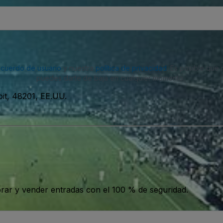
acuerdo de usuario
y nuestra
política de privacidad
. Es posible que
puedes darte de baja en cualquier momento.
oit, 48201, EE.UU.
ar y vender entradas con el 100 % de seguridad.