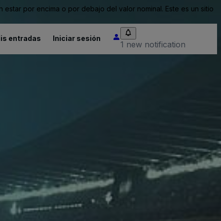
tar por encima o por debajo del valor nominal. Este es un sitio
is entradas
Iniciar sesión
1 new notification