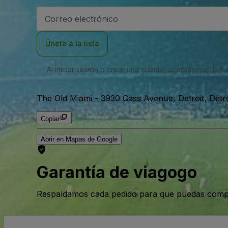
Dirección
de
correo
electrónico
Únete a la lista
Al iniciar sesión o crear una cuenta, aceptas nuestro
The Old Miami
-
3930 Cass Avenue, Detroit, Detr
Copiar
Abrir en Mapas de Google
Garantía de viagogo
Respaldamos cada pedido para que puedas compr