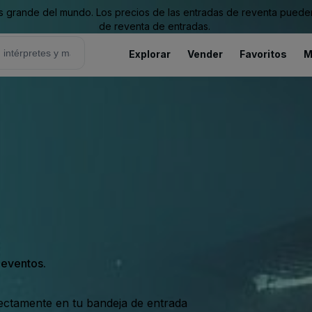
grande del mundo. Los precios de las entradas de reventa pueden es
de reventa de entradas.
Explorar
Vender
Favoritos
M
s eventos.
rectamente en tu bandeja de entrada