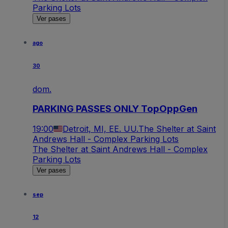
Parking Lots
Ver pases
ago
30
dom.
PARKING PASSES ONLY TopOppGen
19:00
Detroit, MI, EE. UU.
The Shelter at Saint
Andrews Hall - Complex Parking Lots
The Shelter at Saint Andrews Hall - Complex
Parking Lots
Ver pases
sep
12