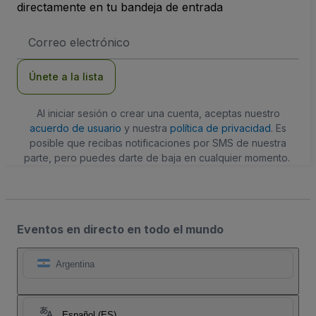
directamente en tu bandeja de entrada
Dirección
de
correo
electrónico
Únete a la lista
Al iniciar sesión o crear una cuenta, aceptas nuestro
acuerdo de usuario
y nuestra
política de privacidad
. Es
posible que recibas notificaciones por SMS de nuestra
parte, pero puedes darte de baja en cualquier momento.
Eventos en directo en todo el mundo
Argentina
Español (ES)