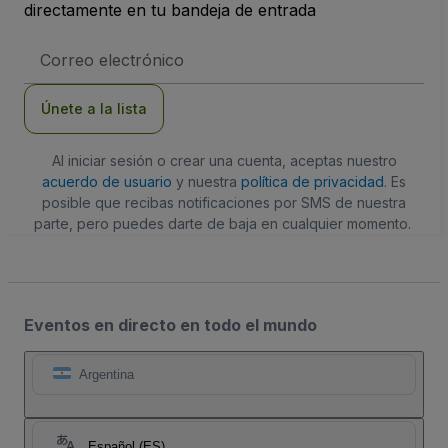
directamente en tu bandeja de entrada
Dirección
de
correo
electrónico
Únete a la lista
Al iniciar sesión o crear una cuenta, aceptas nuestro
acuerdo de usuario
y nuestra
política de privacidad
. Es
posible que recibas notificaciones por SMS de nuestra
parte, pero puedes darte de baja en cualquier momento.
Eventos en directo en todo el mundo
Argentina
Español (ES)