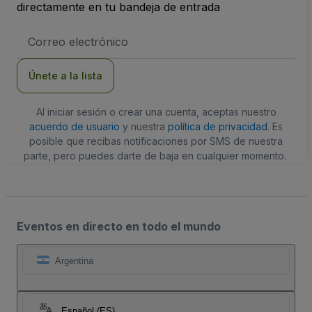
directamente en tu bandeja de entrada
Dirección
de
correo
electrónico
Únete a la lista
Al iniciar sesión o crear una cuenta, aceptas nuestro
acuerdo de usuario
y nuestra
política de privacidad
. Es
posible que recibas notificaciones por SMS de nuestra
parte, pero puedes darte de baja en cualquier momento.
Eventos en directo en todo el mundo
Argentina
Español (ES)