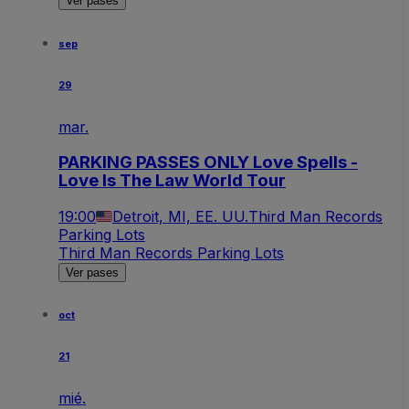
Ver pases
sep
29
mar.
PARKING PASSES ONLY Love Spells -
Love Is The Law World Tour
19:00
Detroit, MI, EE. UU.
Third Man Records
Parking Lots
Third Man Records Parking Lots
Ver pases
oct
21
mié.