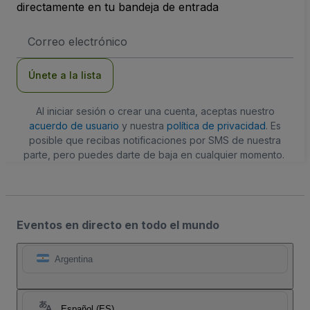
directamente en tu bandeja de entrada
Dirección
de
correo
electrónico
Únete a la lista
Al iniciar sesión o crear una cuenta, aceptas nuestro
acuerdo de usuario
y nuestra
política de privacidad
. Es
posible que recibas notificaciones por SMS de nuestra
parte, pero puedes darte de baja en cualquier momento.
Eventos en directo en todo el mundo
Argentina
Español (ES)