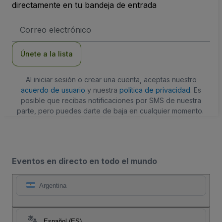
directamente en tu bandeja de entrada
Dirección
de
correo
electrónico
Únete a la lista
Al iniciar sesión o crear una cuenta, aceptas nuestro
acuerdo de usuario
y nuestra
política de privacidad
. Es
posible que recibas notificaciones por SMS de nuestra
parte, pero puedes darte de baja en cualquier momento.
Eventos en directo en todo el mundo
Argentina
Español (ES)