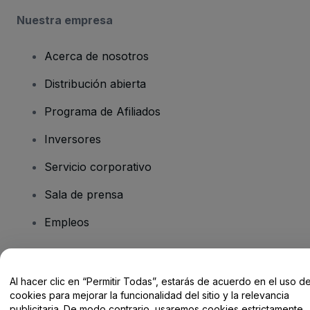
Nuestra empresa
Acerca de nosotros
Distribución abierta
Programa de Afiliados
Inversores
Servicio corporativo
Sala de prensa
Empleos
¿Tienes alguna pregunta?
Al hacer clic en “Permitir Todas”, estarás de acuerdo en el uso d
cookies para mejorar la funcionalidad del sitio y la relevancia
Centro de Ayuda / Contacto
publicitaria. De modo contrario, usaremos cookies estrictamente