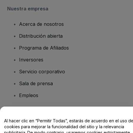
Nuestra empresa
Acerca de nosotros
Distribución abierta
Programa de Afiliados
Inversores
Servicio corporativo
Sala de prensa
Empleos
¿Tienes alguna pregunta?
Al hacer clic en “Permitir Todas”, estarás de acuerdo en el uso d
cookies para mejorar la funcionalidad del sitio y la relevancia
Centro de Ayuda / Contacto
publicitaria. De modo contrario, usaremos cookies estrictamente