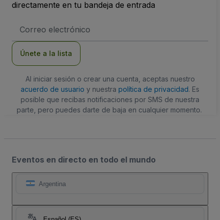
directamente en tu bandeja de entrada
Dirección
de
correo
electrónico
Únete a la lista
Al iniciar sesión o crear una cuenta, aceptas nuestro
acuerdo de usuario
y nuestra
política de privacidad
. Es
posible que recibas notificaciones por SMS de nuestra
parte, pero puedes darte de baja en cualquier momento.
Eventos en directo en todo el mundo
Argentina
Español (ES)