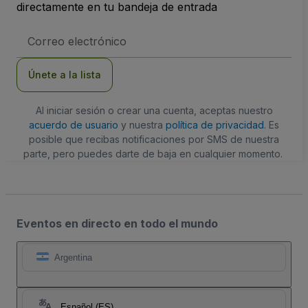
directamente en tu bandeja de entrada
Dirección
de
correo
electrónico
Únete a la lista
Al iniciar sesión o crear una cuenta, aceptas nuestro
acuerdo de usuario
y nuestra
política de privacidad
. Es
posible que recibas notificaciones por SMS de nuestra
parte, pero puedes darte de baja en cualquier momento.
Eventos en directo en todo el mundo
Argentina
Español (ES)