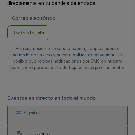
directamente en tu bandeja de entrada
Dirección
de
correo
electrónico
Únete a la lista
Al iniciar sesión o crear una cuenta, aceptas nuestro
acuerdo de usuario
y nuestra
política de privacidad
. Es
posible que recibas notificaciones por SMS de nuestra
parte, pero puedes darte de baja en cualquier momento.
Eventos en directo en todo el mundo
Argentina
Español (ES)