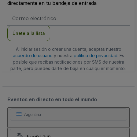
directamente en tu bandeja de entrada
Dirección
de
correo
electrónico
Únete a la lista
Al iniciar sesión o crear una cuenta, aceptas nuestro
acuerdo de usuario
y nuestra
política de privacidad
. Es
posible que recibas notificaciones por SMS de nuestra
parte, pero puedes darte de baja en cualquier momento.
Eventos en directo en todo el mundo
Argentina
Español (ES)