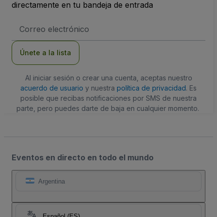
directamente en tu bandeja de entrada
Dirección
de
correo
electrónico
Únete a la lista
Al iniciar sesión o crear una cuenta, aceptas nuestro
acuerdo de usuario
y nuestra
política de privacidad
. Es
posible que recibas notificaciones por SMS de nuestra
parte, pero puedes darte de baja en cualquier momento.
Eventos en directo en todo el mundo
Argentina
Español (ES)