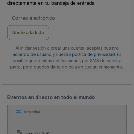
directamente en tu bandeja de entrada
Dirección
de
correo
electrónico
Únete a la lista
Al iniciar sesión o crear una cuenta, aceptas nuestro
acuerdo de usuario
y nuestra
política de privacidad
. Es
posible que recibas notificaciones por SMS de nuestra
parte, pero puedes darte de baja en cualquier momento.
Eventos en directo en todo el mundo
Argentina
Español (ES)