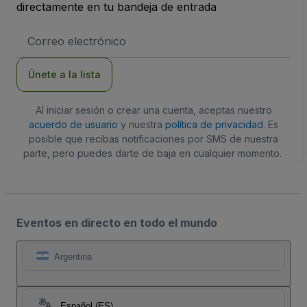
directamente en tu bandeja de entrada
Dirección
de
correo
electrónico
Únete a la lista
Al iniciar sesión o crear una cuenta, aceptas nuestro
acuerdo de usuario
y nuestra
política de privacidad
. Es
posible que recibas notificaciones por SMS de nuestra
parte, pero puedes darte de baja en cualquier momento.
Eventos en directo en todo el mundo
Argentina
Español (ES)