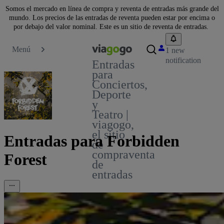
Somos el mercado en línea de compra y reventa de entradas más grande del
mundo. Los precios de las entradas de reventa pueden estar por encima o
por debajo del valor nominal. Este es un sitio de reventa de entradas.
Menú
1 new
notification
Entradas
para
Conciertos,
Deporte
y
Teatro |
viagogo,
el sitio
Entradas para Forbidden
de
compraventa
Forest
de
entradas