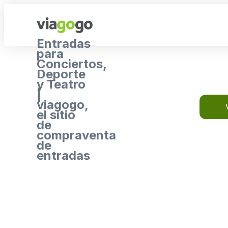
Entradas
para
Conciertos,
Deporte
y Teatro
|
viagogo,
el sitio
de
compraventa
de
entradas