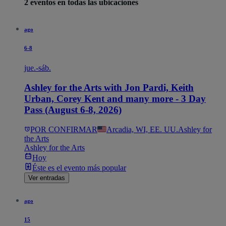
2 eventos en todas las ubicaciones
ago
6-8
jue.-sáb.
Ashley for the Arts with Jon Pardi, Keith
Urban, Corey Kent and many more - 3 Day
Pass (August 6-8, 2026)
POR CONFIRMAR
Arcadia, WI, EE. UU.
Ashley for
the Arts
Ashley for the Arts
Hoy
Éste es el evento más popular
Ver entradas
ago
15