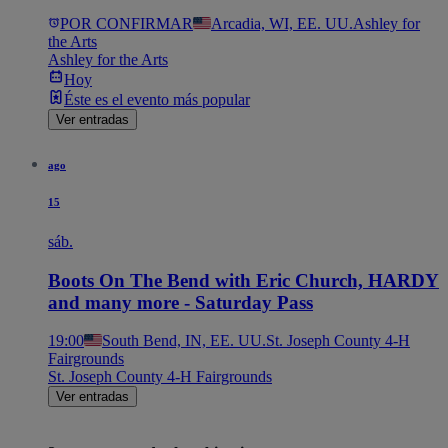
POR CONFIRMAR
Arcadia, WI, EE. UU.
Ashley for
the Arts
Ashley for the Arts
Hoy
Éste es el evento más popular
Ver entradas
ago
15
sáb.
Boots On The Bend with Eric Church, HARDY
and many more - Saturday Pass
19:00
South Bend, IN, EE. UU.
St. Joseph County 4-H
Fairgrounds
St. Joseph County 4-H Fairgrounds
Ver entradas