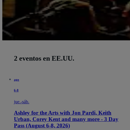
2 eventos en EE.UU.
ago
6-8
jue.-sáb.
Ashley for the Arts with Jon Pardi, Keith
Urban, Corey Kent and many more - 3 Day
Pass (August 6-8, 2026)