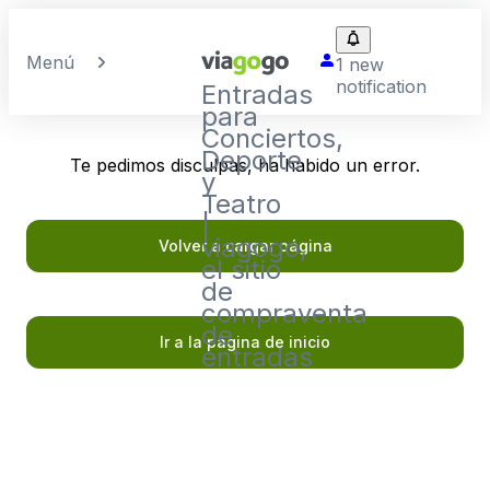
Menú
1 new
notification
Entradas
para
Conciertos,
Deporte
Te pedimos disculpas, ha habido un error.
y
Teatro
|
viagogo,
Volver a cargar página
el sitio
de
compraventa
de
Ir a la página de inicio
entradas