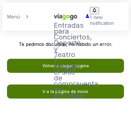
Menú
1 new
notification
Entradas
para
Conciertos,
Deporte
Te pedimos disculpas, ha habido un error.
y
Teatro
|
viagogo,
Volver a cargar página
el sitio
de
compraventa
de
Ir a la página de inicio
entradas