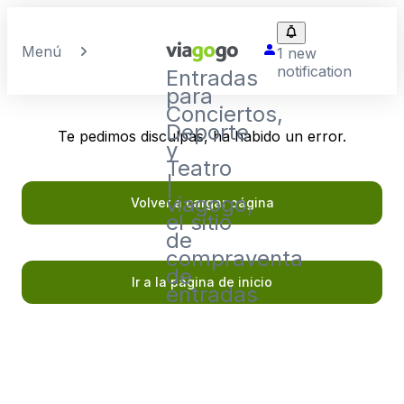
Menú
1 new
notification
Entradas
para
Conciertos,
Deporte
Te pedimos disculpas, ha habido un error.
y
Teatro
|
viagogo,
Volver a cargar página
el sitio
de
compraventa
de
Ir a la página de inicio
entradas