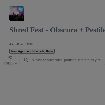
Shred Fest - Obscura + Pesti
dom., 31 ene. • 19:00
New Age Club
,
Roncade, Italia
orito
USD
ES