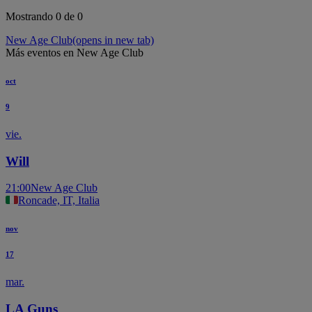
Mostrando 0 de 0
New Age Club
(opens in new tab)
Más eventos en New Age Club
oct
9
vie.
Will
21:00
New Age Club
Roncade, IT, Italia
nov
17
mar.
LA Guns