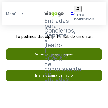
Menú
1 new
notification
Entradas
para
Conciertos,
Deporte
Te pedimos disculpas, ha habido un error.
y
Teatro
|
viagogo,
Volver a cargar página
el sitio
de
compraventa
de
Ir a la página de inicio
entradas