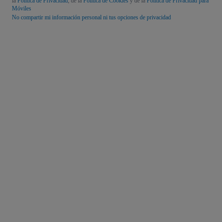
la
Política de Privacidad
, de la
Política de Cookies
y de la
Política de Privacidad para
Móviles
No compartir mi información personal ni tus opciones de privacidad