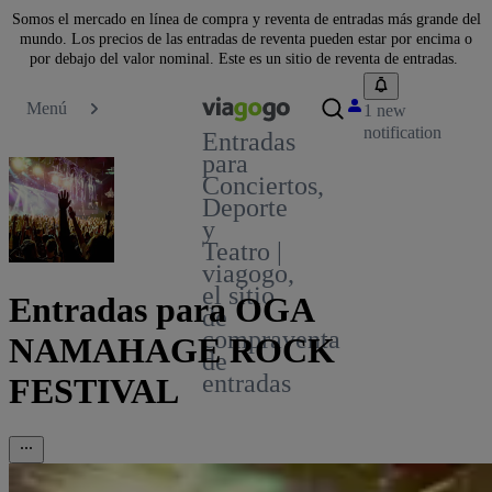
Somos el mercado en línea de compra y reventa de entradas más grande del
mundo. Los precios de las entradas de reventa pueden estar por encima o
por debajo del valor nominal. Este es un sitio de reventa de entradas.
Menú
1 new
notification
Entradas
para
Conciertos,
Deporte
y
Teatro |
viagogo,
el sitio
Entradas para OGA
de
compraventa
NAMAHAGE ROCK
de
entradas
FESTIVAL