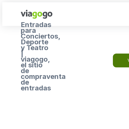
Entradas
para
Conciertos,
Deporte
y Teatro
|
viagogo,
el sitio
de
compraventa
de
entradas