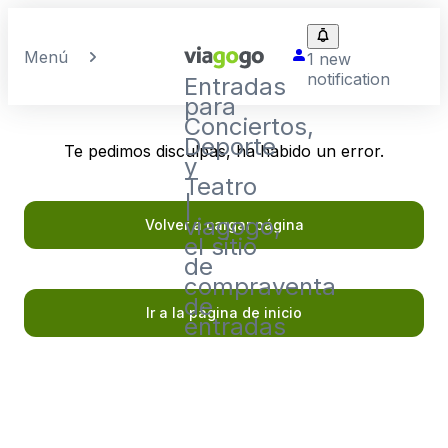
Menú
1 new
notification
Entradas
para
Conciertos,
Deporte
Te pedimos disculpas, ha habido un error.
y
Teatro
|
viagogo,
Volver a cargar página
el sitio
de
compraventa
de
Ir a la página de inicio
entradas