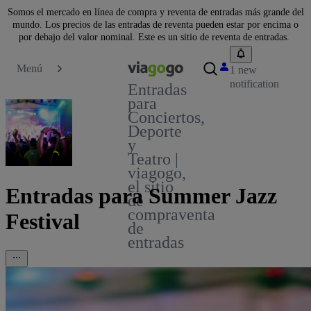
Somos el mercado en línea de compra y reventa de entradas más grande del
mundo. Los precios de las entradas de reventa pueden estar por encima o
por debajo del valor nominal. Este es un sitio de reventa de entradas.
Menú
1 new
notification
Entradas
para
Conciertos,
Deporte
y
Teatro |
viagogo,
el sitio
Entradas para Summer Jazz
de
compraventa
Festival
de
entradas