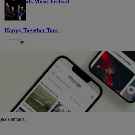
Lost Lands Music Festival
121
Happy Together Tour
111
ja de entrada