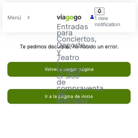
Menú
1 new
notification
Entradas
para
Conciertos,
Deporte
Te pedimos disculpas, ha habido un error.
y
Teatro
|
viagogo,
Volver a cargar página
el sitio
de
compraventa
de
Ir a la página de inicio
entradas