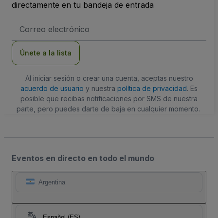
directamente en tu bandeja de entrada
Dirección
de
correo
electrónico
Únete a la lista
Al iniciar sesión o crear una cuenta, aceptas nuestro
acuerdo de usuario
y nuestra
política de privacidad
. Es
posible que recibas notificaciones por SMS de nuestra
parte, pero puedes darte de baja en cualquier momento.
Eventos en directo en todo el mundo
Argentina
Español (ES)