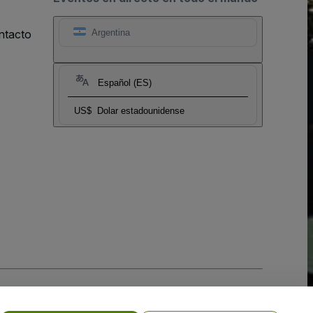
ntacto
Argentina
Español (ES)
US$
Dolar estadounidense