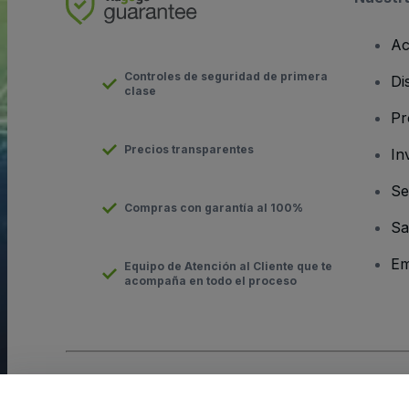
Ac
Controles de seguridad de primera
Di
clase
Pr
Precios transparentes
In
Se
Compras con garantía al 100%
Sa
Em
Equipo de Atención al Cliente que te
acompaña en todo el proceso
Derechos reservados © viagogo GmbH 2026
Datos de la Emp