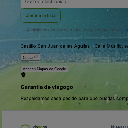
de
correo
electrónico
Únete a la lista
Al iniciar sesión o crear una cuenta, aceptas nuestro
Castillo San Juan de las Aguilas
-
Calle Murillo, 
Copiar
Abrir en Mapas de Google
Garantía de viagogo
Respaldamos cada pedido para que puedas compr
Nuestr