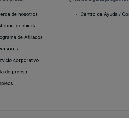
erca de nosotros
Centro de Ayuda / Co
stribución abierta
ograma de Afiliados
versores
rvicio corporativo
la de prensa
pleos
resa