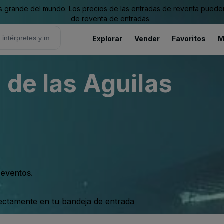
grande del mundo. Los precios de las entradas de reventa pueden es
de reventa de entradas.
Explorar
Vender
Favoritos
M
 de las Aguilas
s eventos.
rectamente en tu bandeja de entrada