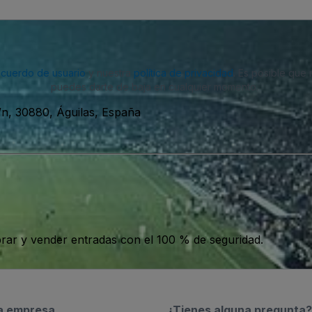
acuerdo de usuario
y nuestra
política de privacidad
. Es posible que
puedes darte de baja en cualquier momento.
s/n, 30880, Águilas, España
ar y vender entradas con el 100 % de seguridad.
a empresa
¿Tienes alguna pregunta?