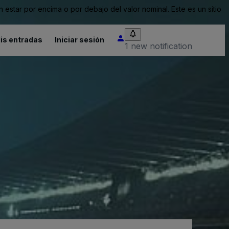
tar por encima o por debajo del valor nominal. Este es un sitio
is entradas
Iniciar sesión
1 new notification