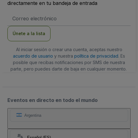
directamente en tu bandeja de entrada
Dirección
de
correo
electrónico
Únete a la lista
Al iniciar sesión o crear una cuenta, aceptas nuestro
acuerdo de usuario
y nuestra
política de privacidad
. Es
posible que recibas notificaciones por SMS de nuestra
parte, pero puedes darte de baja en cualquier momento.
Eventos en directo en todo el mundo
Argentina
Español (ES)